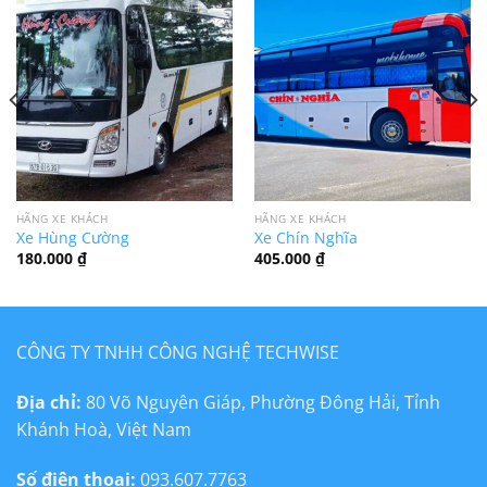
HÃNG XE KHÁCH
HÃNG XE KHÁCH
Xe Hùng Cường
Xe Chín Nghĩa
180.000
₫
405.000
₫
CÔNG TY TNHH CÔNG NGHỆ TECHWISE
Địa chỉ:
80 Võ Nguyên Giáp, Phường Đông Hải, Tỉnh
Khánh Hoà, Việt Nam
Số điện thoại:
093.607.7763