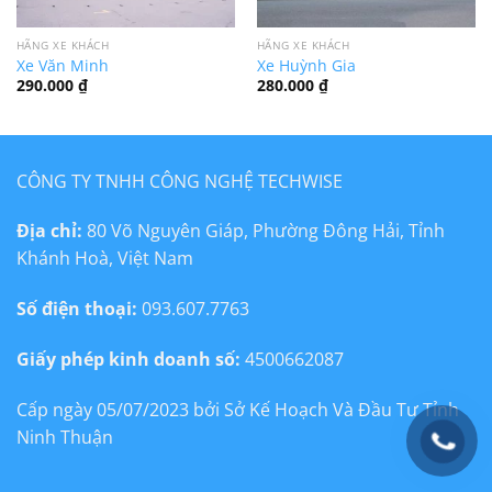
HÃNG XE KHÁCH
HÃNG XE KHÁCH
Xe Văn Minh
Xe Huỳnh Gia
290.000
₫
280.000
₫
CÔNG TY TNHH CÔNG NGHỆ TECHWISE
Địa chỉ:
80 Võ Nguyên Giáp, Phường Đông Hải, Tỉnh
Khánh Hoà, Việt Nam
Số điện thoại:
093.607.7763
Giấy phép kinh doanh số:
4500662087
Cấp ngày 05/07/2023 bởi Sở Kế Hoạch Và Đầu Tư Tỉnh
Ninh Thuận